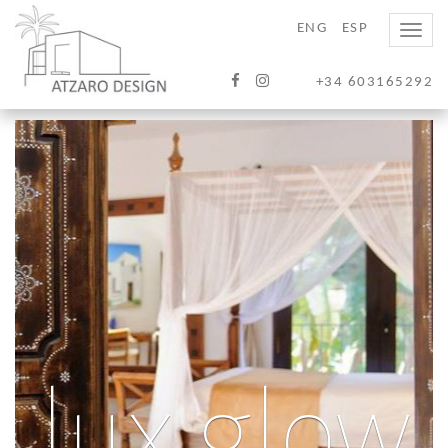
ENG
ESP
Toggle
naviga
+34 603165292
lux glow