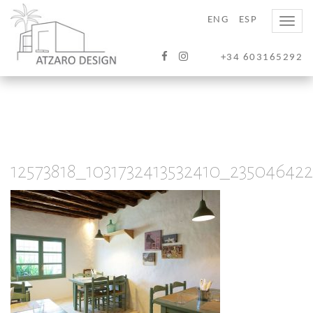
ENG
ESP
Toggle
naviga
+34 603165292
12573818_1031732413532410_23504642