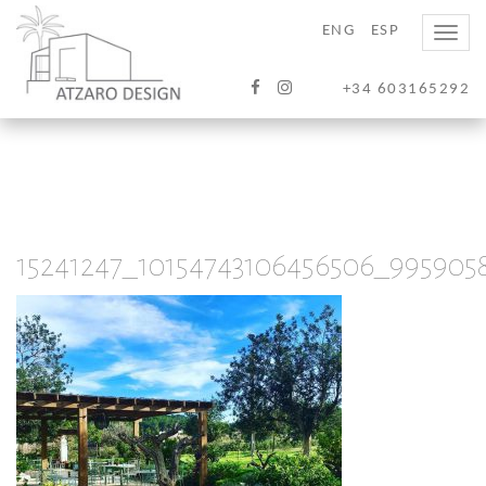
ENG
ESP
Toggle
naviga
+34 603165292
15241247_10154743106456506_995905