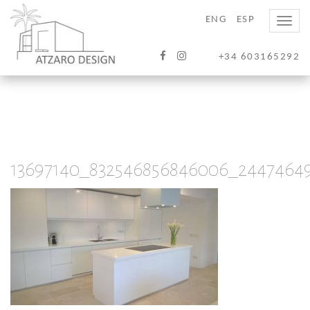
ENG
ESP
Toggle
naviga
+34 603165292
13697140_832546856846006_2447464