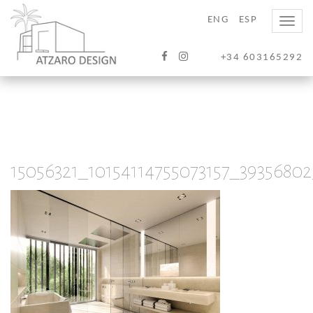
ENG
ESP
Toggle
naviga
+34 603165292
15056321_10154114755073157_3935680