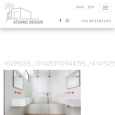
ENG
ESP
Toggle
naviga
+34 603165292
16299259_1614059131944795_14141529