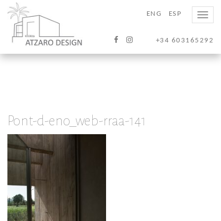
ENG
ESP
Toggle
naviga
+34 603165292
Pont-d-eno_web-rraa-141