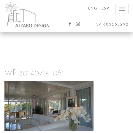
ENG
ESP
Toggle
naviga
+34 603165292
WP_20140713_061