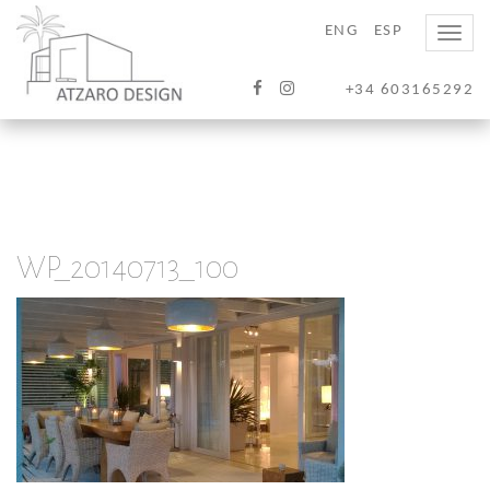
ENG
ESP
Toggle
naviga
+34 603165292
WP_20140713_100